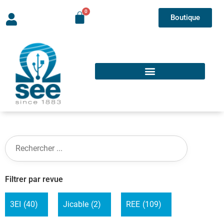
Boutique
Filtrer par revue
3EI
(40)
Jicable
(2)
REE
(109)