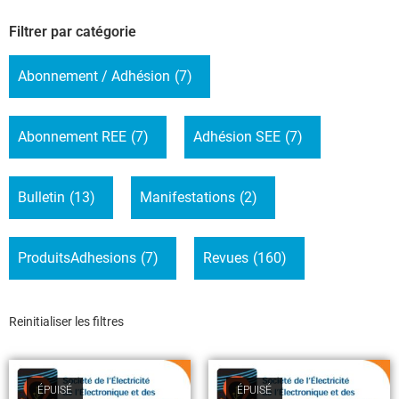
Filtrer par catégorie
Abonnement / Adhésion
(7)
Abonnement REE
(7)
Adhésion SEE
(7)
Bulletin
(13)
Manifestations
(2)
ProduitsAdhesions
(7)
Revues
(160)
Reinitialiser les filtres
ÉPUISÉ
ÉPUISÉ