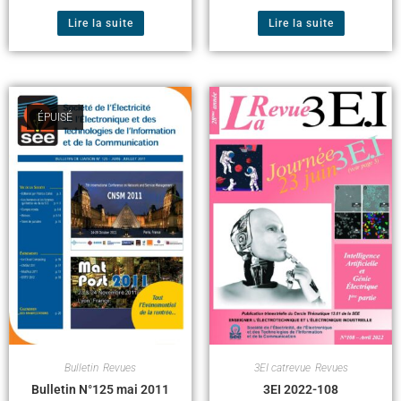
Lire la suite
Lire la suite
ÉPUISÉ
3EI catrevue
,
Revues
Bulletin
,
Revues
3EI 2022-108
Bulletin N°125 mai 2011