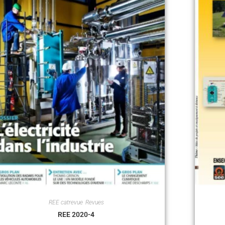
REE catrevue
,
Revues
REE 2020-4