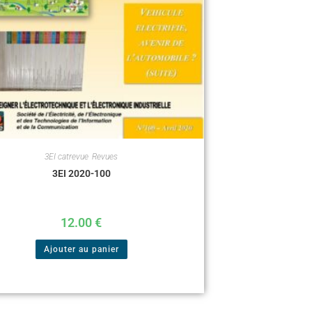
3EI catrevue
,
Revues
3EI 2020-100
12.00
€
Ajouter au panier