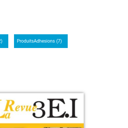
2)
ProduitsAdhesions
(7)