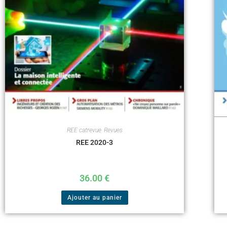
REE catrevue
,
Revues
REE 2020-3
36.00
€
Ajouter au panier