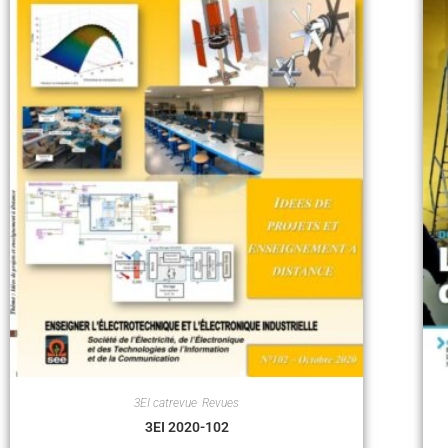
3EI catrevue
,
Revues
3EI 2020-102