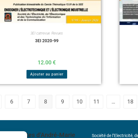
3EI catrevue
,
Revues
3EI 2020-99
12.00
€
Ajouter au panier
6
7
8
9
10
11
…
18
 découvertes d’André-Marie
Société de l’Electricité, 