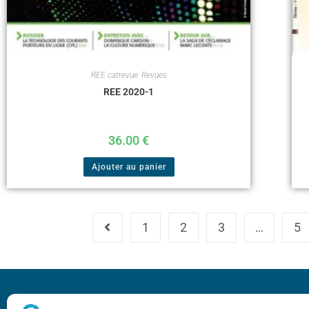
REE catrevue
,
Revues
REE 2020-1
36.00
€
Ajouter au panier
1
2
3
…
5
Bicentenaire des