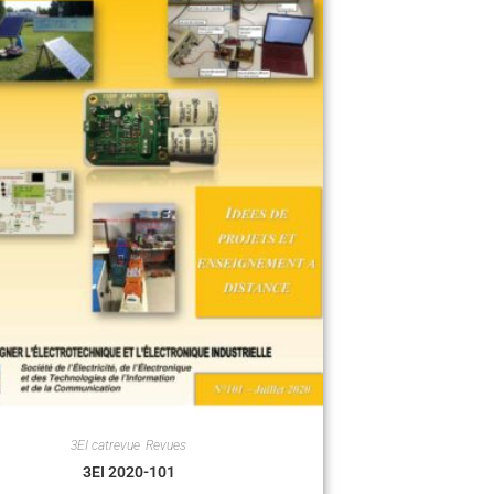
3EI catrevue
,
Revues
3EI 2020-101