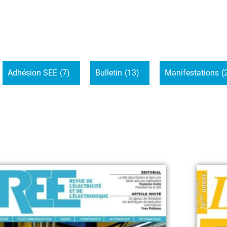
Adhésion SEE
(7)
Bulletin
(13)
Manifestations
(