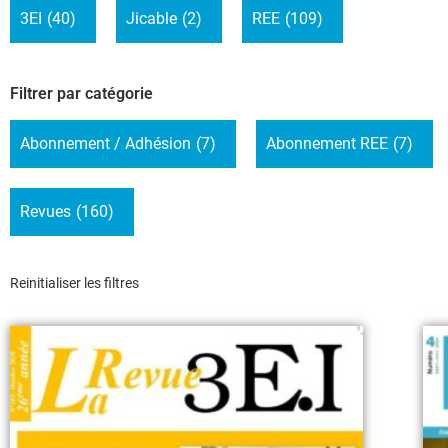
3EI
(40)
Jicable
(2)
REE
(109)
Filtrer par catégorie
Abonnement / Adhésion
(7)
Abonnement REE
(7)
Revues
(160)
Reinitialiser les filtres