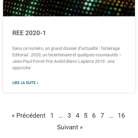
REE 2020-1
Dans ce numéro, un grand dossier d’actualité : l’éclairage
Editorial : 2020, un bicentenaire et quelques nouveautés –
Jean-Paul Porret Prix André Blanc-Lapierre 2019 : une
approche
LIRE LA SUITE »
…
5
…
« Précédent
1
3
4
6
7
16
Suivant »