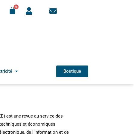
Boutique
tricité
REE) est une revue au service des
s techniques et économiques
’électronique, de l’information et de