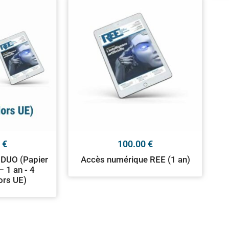
0
€
100.00
€
DUO (Papier
Accès numérique REE (1 an)
 1 an - 4
ors UE)