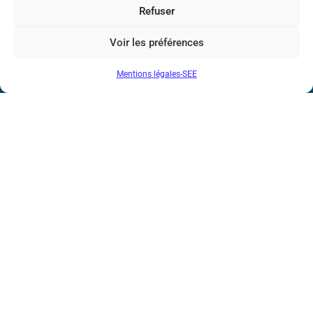
Refuser
Société de l’Electricité, de l’Electronique et des Technologies
Voir les préférences
de l’Information et de la Communication
Mentions légales-SEE
17 rue de l’Amiral Hamelin
75116 Paris
Métro : « Boissière » Ligne 6 et « Iéna » Ligne 9
Téléphone : (+33) 1 56 90 37 17
N° de SIREN : 785 393 232, Code APE : 9412Z TVA intra-
communautaire : FR44 785 393 232
Bicentenaire des découvertes d’André-
Marie Ampère
Conditions Générales de Vente