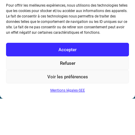
Pour offrir les meilleures expériences, nous utilisons des technologies telles
que les cookies pour stocker et/ou accéder aux informations des appareils.
Le fait de consentir à ces technologies nous permettra de traiter des
données telles que le comportement de navigation ou les ID uniques sur ce
site. Le fait de ne pas consentir ou de retirer son consentement peut avoir
un effet négatif sur certaines caractéristiques et fonctions.
Société de l’Electricité, de l’Electronique et des Technologies
Accepter
de l’Information et de la Communication
Refuser
17 rue de l’Amiral Hamelin
75116 Paris
Voir les préférences
Métro : « Boissière » Ligne 6 et « Iéna » Ligne 9
Mentions légales-SEE
Téléphone : (+33) 1 56 90 37 17
N° de SIREN : 785 393 232, Code APE : 9412Z TVA intra-
communautaire : FR44 785 393 232
Bicentenaire des découvertes d’André-