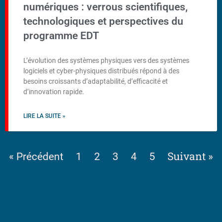
numériques : verrous scientifiques,
technologiques et perspectives du
programme EDT
L’évolution des systèmes physiques vers des systèmes
logiciels et cyber-physiques distribués répond à des
besoins croissants d’adaptabilité, d’efficacité et
d’innovation rapide.
LIRE LA SUITE »
Suivant »
« Précédent
1
2
3
4
5