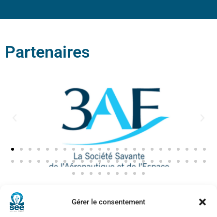
Partenaires
Voir tous les partenaires
Gérer le consentement