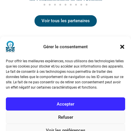
Voir tous les partenaires
Gérer le consentement
Pour offrir les meilleures expériences, nous utilisons des technologies telles
que les cookies pour stocker et/ou accéder aux informations des appareils.
Le fait de consentir à ces technologies nous permettra de traiter des
données telles que le comportement de navigation ou les ID uniques sur ce
Société de l’Electricité, de l’Electronique et des Technologies
site. Le fait de ne pas consentir ou de retirer son consentement peut avoir
de l’Information et de la Communication
un effet négatif sur certaines caractéristiques et fonctions.
17 rue de l’Amiral Hamelin
75116 Paris
Accepter
Métro : « Boissière » Ligne 6 et « Iéna » Ligne 9
Refuser
Téléphone : (+33) 1 56 90 37 17
Voir les préférences