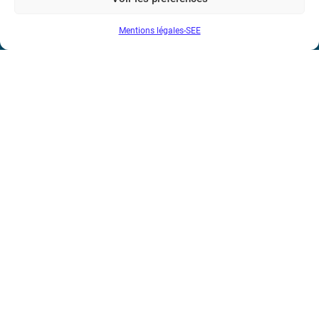
N° de SIREN : 785 393 232, Code APE : 9412Z TVA intra-
Mentions légales-SEE
communautaire : FR44 785 393 232
Bicentenaire des découvertes d’André-
Marie Ampère
Conditions Générales de Vente
Mentions légales
Contact