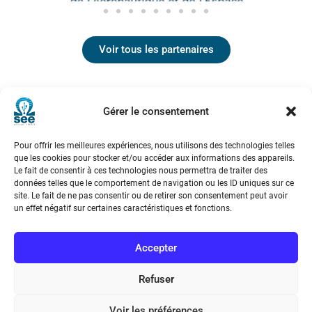
Voir tous les partenaires
Gérer le consentement
Pour offrir les meilleures expériences, nous utilisons des technologies telles
que les cookies pour stocker et/ou accéder aux informations des appareils.
Le fait de consentir à ces technologies nous permettra de traiter des
données telles que le comportement de navigation ou les ID uniques sur ce
Société de l’Electricité, de l’Electronique et des Technologies
site. Le fait de ne pas consentir ou de retirer son consentement peut avoir
de l’Information et de la Communication
un effet négatif sur certaines caractéristiques et fonctions.
17 rue de l’Amiral Hamelin
75116 Paris
Accepter
Métro : « Boissière » Ligne 6 et « Iéna » Ligne 9
Refuser
Téléphone : (+33) 1 56 90 37 17
Voir les préférences