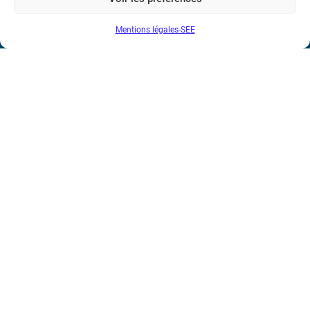
N° de SIREN : 785 393 232, Code APE : 9412Z TVA intra-
Mentions légales-SEE
communautaire : FR44 785 393 232
Bicentenaire des découvertes d’André-
Marie Ampère
Conditions Générales de Vente
Mentions légales
Contact