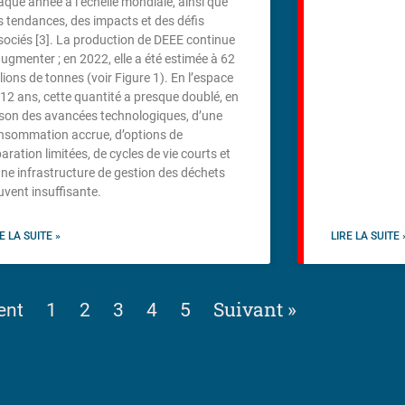
aque année à l’échelle mondiale, ainsi que
s tendances, des impacts et des défis
sociés [3]. La production de DEEE continue
augmenter ; en 2022, elle a été estimée à 62
lions de tonnes (voir Figure 1). En l’espace
 12 ans, cette quantité a presque doublé, en
ison des avancées technologiques, d’une
nsommation accrue, d’options de
aration limitées, de cycles de vie courts et
une infrastructure de gestion des déchets
uvent insuffisante.
E LA SUITE »
LIRE LA SUITE 
Suivant »
ent
1
2
3
4
5