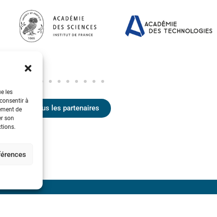
ue les
 consentir à
Voir tous les partenaires
tement de
er son
ctions.
éférences
 découvertes d’André-Marie
Société de l’Electricité, 
Communication