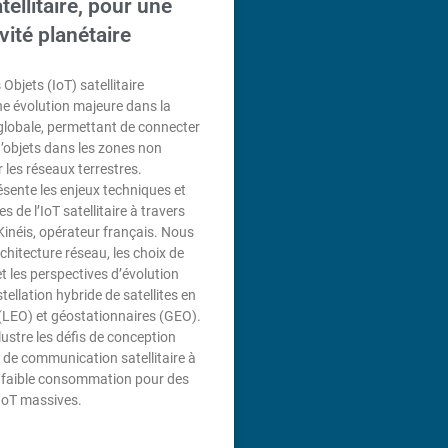
tellitaire, pour une
vité planétaire
 Objets (IoT) satellitaire
e évolution majeure dans la
globale, permettant de connecter
d’objets dans les zones non
 les réseaux terrestres.
résente les enjeux techniques et
 de l’IoT satellitaire à travers
Kinéis, opérateur français. Nous
rchitecture réseau, les choix de
t les perspectives d’évolution
tellation hybride de satellites en
(LEO) et géostationnaires (GEO).
lustre les défis de conception
de communication satellitaire à
t faible consommation pour des
IoT massives.