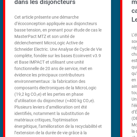
dans les disjoncteurs
m
c
Cet article présente une démarche
Le
d’écoconception appliquée aux disjoncteurs
basse tension, en prenant pour étude de cas le
L’
MasterPact MTZ et son unité de
so
déclenchement MicroLogic Active de
ré
Schneider Electric. Une Analyse de Cycle de Vie
ch
complète, fondée sur les bases Ecoinvent v3.9
es
et Base IMPACT et utilisant une unité
qui
fonctionnelle de 20 ans de service, met en
qu’
évidence les principaux contributeurs
en
environnementaux : la fabrication des
ai
composants électroniques de la MicroLogic
to
(19,2 kg CO₂e) et les pertes en phase
Un
d’utilisation du disjoncteur (≈400 kg CO₂e).
l’
Plusieurs leviers d’amélioration ont été
d’
identifiés, notamment la substitution de
(D
matériaux critiques, l’optimisation
Mo
énergétique, l’amélioration de la recyclabilité et
la
l’extension de la durée de vie grâce à la