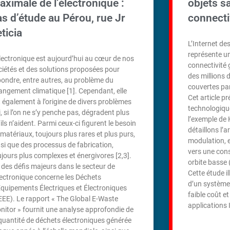
aximale de l’électronique :
objets sa
as d’étude au Pérou, rue Jr
connecti
ticia
L’Internet des
représente un
électronique est aujourd’hui au cœur de nos
connectivité 
ciétés et des solutions proposées pour
des millions 
pondre, entre autres, au problème du
couvertes par
angement climatique [1]. Cependant, elle
Cet article p
t également à l’origine de divers problèmes
technologiques
, si l’on ne s’y penche pas, dégradent plus
l’exemple de 
ils n’aident. Parmi ceux-ci figurent le besoin
détaillons l’a
 matériaux, toujours plus rares et plus purs,
modulation, e
nsi que des processus de fabrication,
vers une cons
ujours plus complexes et énergivores [2,3].
orbite basse 
 des défis majeurs dans le secteur de
Cette étude il
électronique concerne les Déchets
d’un système 
Équipements Électriques et Électroniques
faible coût e
EEE). Le rapport « The Global E-Waste
applications 
nitor » fournit une analyse approfondie de
 quantité de déchets électroniques générée