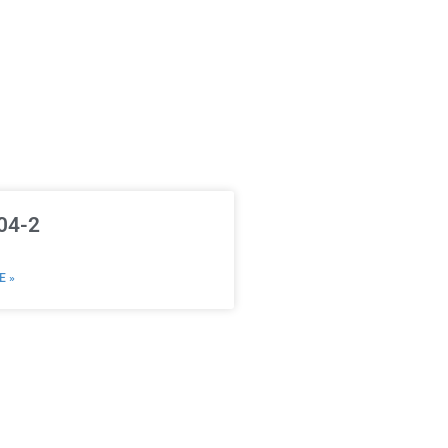
04-2
E »