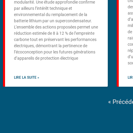
ch
modularité. Une étude approfondie confirme
de
par ailleurs l’intérêt technique et
as
environnemental du remplacement de la
d’
batterie lithium par un supercondensateur.
mil
L’ensemble des actions proposées permet une
de
réduction estimée de 8 à 12 % de l’empreinte
ra
carbone tout en préservant les performances
co
électriques, démontrant la pertinence de
rép
l’écoconception pour les futures générations
d’
d’appareils de protection électrique
so
LIRE LA SUITE »
LIR
« Précéd