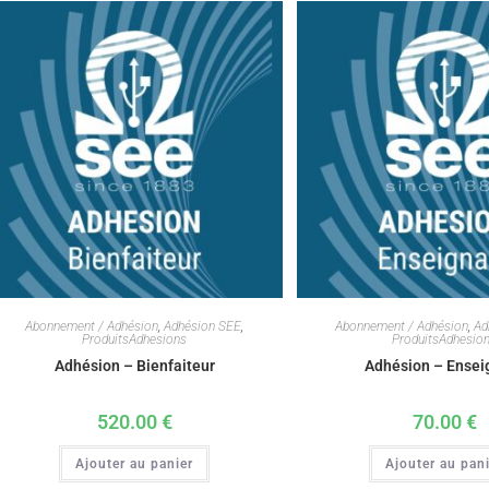
Abonnement / Adhésion
,
Adhésion SEE
,
Abonnement / Adhésion
,
Ad
ProduitsAdhesions
ProduitsAdhesio
Adhésion – Bienfaiteur
Adhésion – Ensei
520.00
€
70.00
€
Ajouter au panier
Ajouter au pan