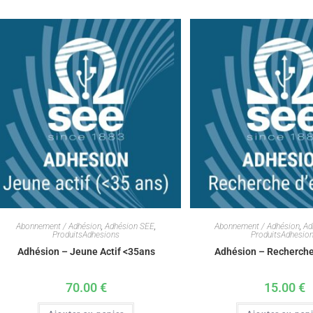
Abonnement / Adhésion
,
Adhésion SEE
,
Abonnement / Adhésion
,
Ad
ProduitsAdhesions
ProduitsAdhesio
Adhésion – Jeune Actif <35ans
Adhésion – Recherche
70.00
€
15.00
€