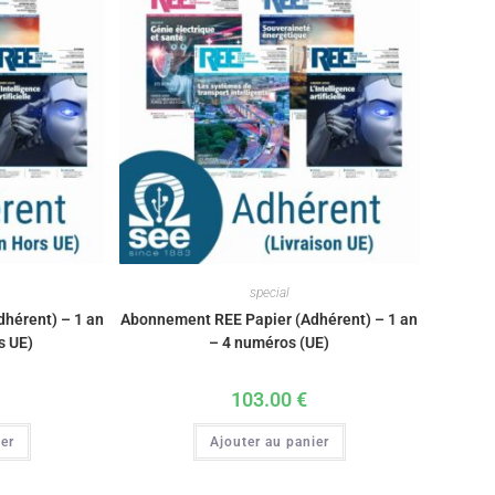
special
hérent) – 1 an
Abonnement REE Papier (Adhérent) – 1 an
s UE)
– 4 numéros (UE)
103.00
€
ier
Ajouter au panier