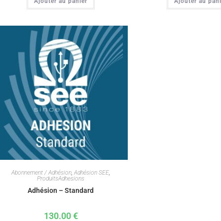
Ajouter au panier
Ajouter au pan
Abonnement / Adhésion
,
Adhésion SEE
,
ProduitsAdhesions
Adhésion – Standard
130.00
€