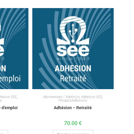
hésion SEE
,
Abonnement / Adhésion
,
Adhésion SEE
,
ns
ProduitsAdhesions
 d’emploi
Adhésion – Retraité
70.00
€