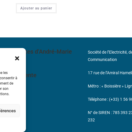
Ajouter au panier
 découvertes d’André-Marie
Société de l’Electricité, 
Communication
17 rue de l’Amiral Hamel
ue les
ales de Vente
 consentir à
tement de
Métro : « Boissière » Lig
er son
s
ctions.
Téléphone : (+33) 1 56 9
éférences
N° de SIREN : 785 393 
232