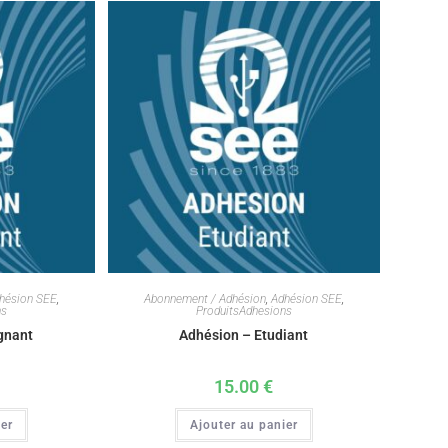
hésion SEE
,
Abonnement / Adhésion
,
Adhésion SEE
,
ns
ProduitsAdhesions
gnant
Adhésion – Etudiant
15.00
€
ier
Ajouter au panier