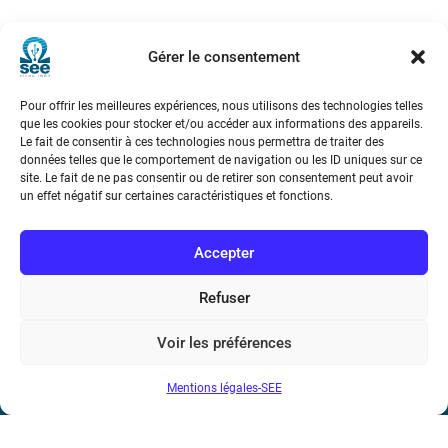
Gérer le consentement
Pour offrir les meilleures expériences, nous utilisons des technologies telles
que les cookies pour stocker et/ou accéder aux informations des appareils.
Le fait de consentir à ces technologies nous permettra de traiter des
Société de l’Electricité, de l’Electronique et des Technologies
données telles que le comportement de navigation ou les ID uniques sur ce
de l’Information et de la Communication
site. Le fait de ne pas consentir ou de retirer son consentement peut avoir
un effet négatif sur certaines caractéristiques et fonctions.
17 rue de l’Amiral Hamelin
75116 Paris
Accepter
Métro : « Boissière » Ligne 6 et « Iéna » Ligne 9
Refuser
Téléphone : (+33) 1 56 90 37 17
Voir les préférences
N° de SIREN : 785 393 232, Code APE : 9412Z TVA intra-
communautaire : FR44 785 393 232
Mentions légales-SEE
Bicentenaire des découvertes d’André-
Marie Ampère