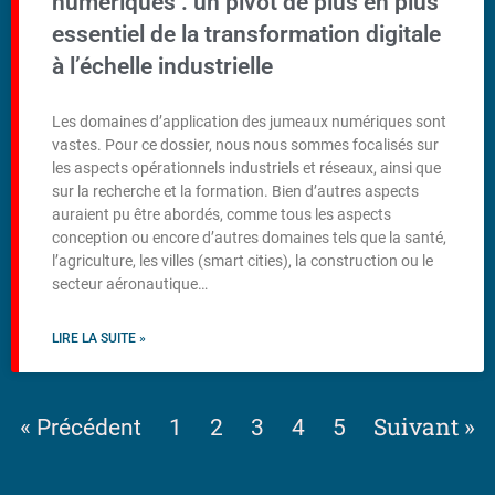
numériques : un pivot de plus en plus
essentiel de la transformation digitale
à l’échelle industrielle
Les domaines d’application des jumeaux numériques sont
vastes. Pour ce dossier, nous nous sommes focalisés sur
les aspects opérationnels industriels et réseaux, ainsi que
sur la recherche et la formation. Bien d’autres aspects
auraient pu être abordés, comme tous les aspects
conception ou encore d’autres domaines tels que la santé,
l’agriculture, les villes (smart cities), la construction ou le
secteur aéronautique…
LIRE LA SUITE »
Suivant »
« Précédent
1
2
3
4
5