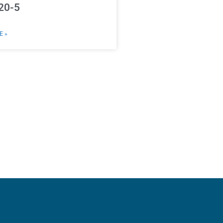
20-5
E »