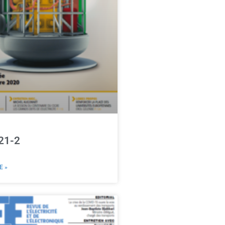
21-2
E »