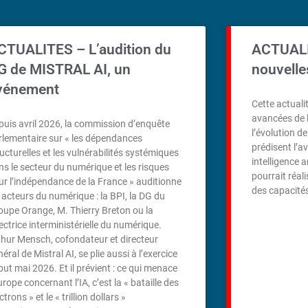
CTUALITES – L’audition du
ACTUALI
G de MISTRAL AI, un
nouvelles
vénement
Cette actualit
avancées de l
puis avril 2026, la commission d’enquête
l’évolution d
rlementaire sur « les dépendances
prédisent l’a
ructurelles et les vulnérabilités systémiques
intelligence a
ns le secteur du numérique et les risques
pourrait réal
ur l’indépendance de la France » auditionne
des capacité
s acteurs du numérique : la BPI, la DG du
oupe Orange, M. Thierry Breton ou la
ectrice interministérielle du numérique.
thur Mensch, cofondateur et directeur
éral de Mistral AI, se plie aussi à l’exercice
but mai 2026. Et il prévient : ce qui menace
urope concernant l’IA, c’est la « bataille des
ctrons » et le « trillion dollars »