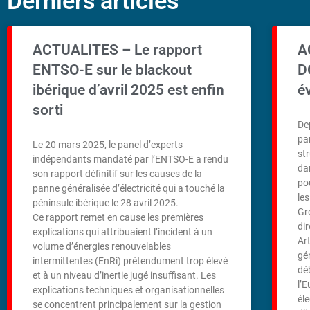
Derniers articles
ACTUALITES – Le rapport
A
ENTSO-E sur le blackout
D
ibérique d’avril 2025 est enfin
é
sorti
De
pa
Le 20 mars 2025, le panel d’experts
st
indépendants mandaté par l’ENTSO-E a rendu
da
son rapport définitif sur les causes de la
po
panne généralisée d’électricité qui a touché la
le
péninsule ibérique le 28 avril 2025.
Gr
Ce rapport remet en cause les premières
dir
explications qui attribuaient l’incident à un
Ar
volume d’énergies renouvelables
gén
intermittentes (EnRi) prétendument trop élevé
dé
et à un niveau d’inertie jugé insuffisant. Les
l’E
explications techniques et organisationnelles
éle
se concentrent principalement sur la gestion