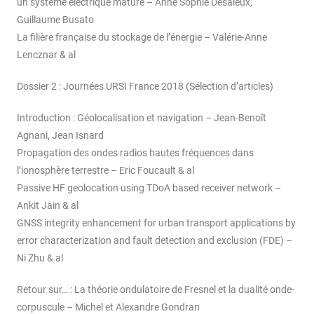
un système électrique mature – Anne Sophie Desaleux,
Guillaume Busato
La filière française du stockage de l’énergie – Valérie-Anne
Lencznar & al
Dossier 2 : Journées URSI France 2018 (Sélection d’articles)
Introduction : Géolocalisation et navigation – Jean-Benoît
Agnani, Jean Isnard
Propagation des ondes radios hautes fréquences dans
l’ionosphère terrestre – Eric Foucault & al
Passive HF geolocation using TDoA based receiver network –
Ankit Jain & al
GNSS integrity enhancement for urban transport applications by
error characterization and fault detection and exclusion (FDE) –
Ni Zhu & al
Retour sur… : La théorie ondulatoire de Fresnel et la dualité onde-
corpuscule – Michel et Alexandre Gondran