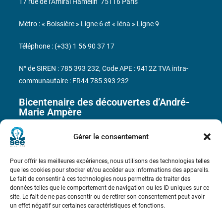
17 rue de l’Amiral Hamelin
75116 Paris
Métro : « Boissière » Ligne 6 et « Iéna » Ligne 9
Téléphone : (+33) 1 56 90 37 17
N° de SIREN : 785 393 232, Code APE : 9412Z TVA intra-
communautaire : FR44 785 393 232
Bicentenaire des découvertes d’André-
Marie Ampère
Gérer le consentement
Conditions Générales de Vente
Pour offrir les meilleures expériences, nous utilisons des technologies telles
Mentions légales
que les cookies pour stocker et/ou accéder aux informations des appareils.
Le fait de consentir à ces technologies nous permettra de traiter des
données telles que le comportement de navigation ou les ID uniques sur ce
site. Le fait de ne pas consentir ou de retirer son consentement peut avoir
Contact
un effet négatif sur certaines caractéristiques et fonctions.