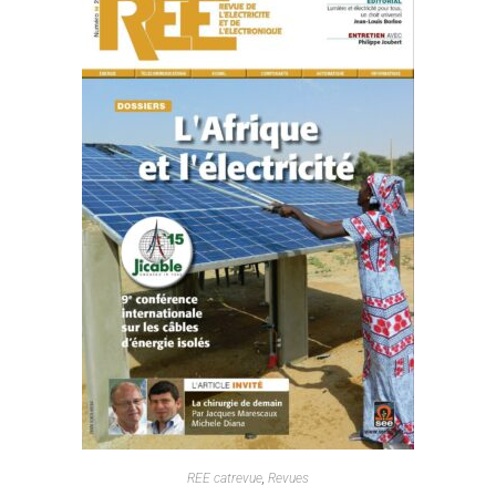
REE catrevue
,
Revues