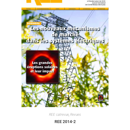
REE catrevue
,
Revues
REE 2014-2