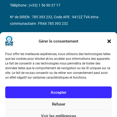
Téléphone : (+33) 1 56 90 37 17
N° de SIREN : 785 393 232, Code APE : 9412Z TVA intra-
communautaire : FR44 785 393 232
Bicentenaire des découvertes d’André-
Marie Ampère
Gérer le consentement
Pour offrir les meilleures expériences, nous utilisons des technologies telles
Conditions Générales de Vente
que les cookies pour stocker et/ou accéder aux informations des appareils.
Le fait de consentir à ces technologies nous permettra de traiter des
données telles que le comportement de navigation ou les ID uniques sur ce
Mentions légales
site. Le fait de ne pas consentir ou de retirer son consentement peut avoir
un effet négatif sur certaines caractéristiques et fonctions.
Contact
Accepter
Refuser
Voir les préférences