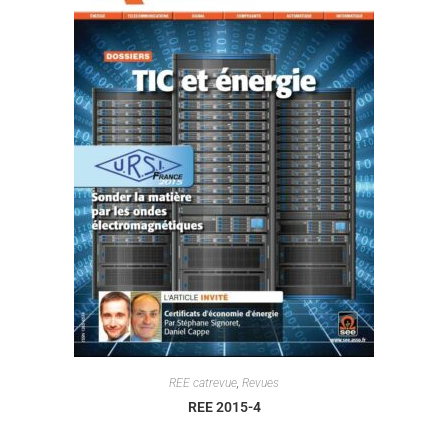
REE catrevue
,
Revues
REE 2015-4