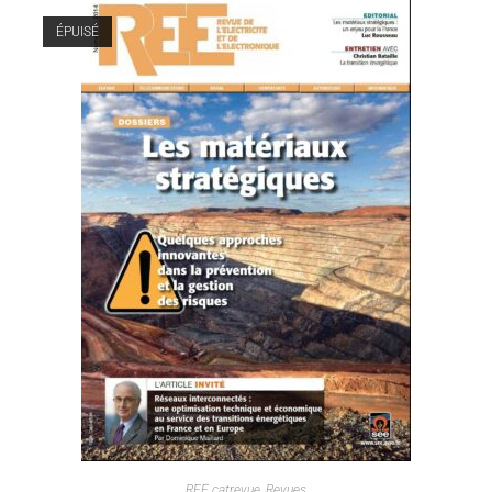
ÉPUISÉ
REE catrevue
,
Revues