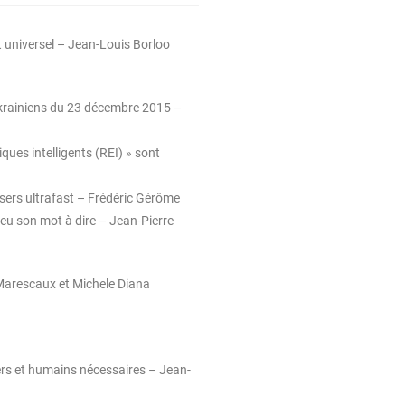
oit universel – Jean-Louis Borloo
ukrainiens du 23 décembre 2015 –
iques intelligents (REI) » sont
asers ultrafast – Frédéric Gérôme
 eu son mot à dire – Jean-Pierre
 Marescaux et Michele Diana
iers et humains nécessaires – Jean-