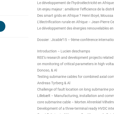
Le développement de l’hydroélectricité en Afriqu
Un enjeu majeur : améliorer l’efficience de la dist
Des smart grids en Afrique ? Henri Boyé, Mouss
L’électrification rurale en Afrique – Jean-Pierre 
Le développement des énergies renouvelables en 
Dossier : Jicable’15 – 9ème conférence internation
Introduction – Lucien deschamps
REE’s research and development projects related
on monitoring of critical parameters in high vol
Donoso, & Al
Testing submarine cables for combined axial co
Andreas Tyrberg & Al
Challenge of fault location on long submarine p
Lillebælt – Manufacturing, installation and commi
core submarine cable – Morten Ahrenkiel Vilhel
Development of a three-terminal ready HVDC in