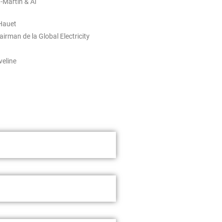
-Martin & Al
 Hauet
irman de la Global Electricity
veline