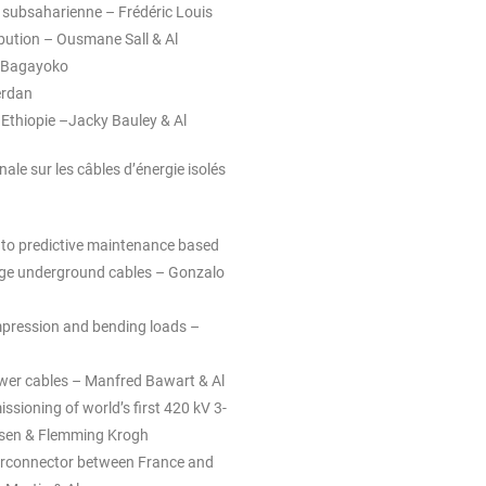
e subsaharienne – Frédéric Louis
ribution – Ousmane Sall & Al
a Bagayoko
Cerdan
Ethiopie –Jacky Bauley & Al
ale sur les câbles d’énergie isolés
 to predictive maintenance based
tage underground cables – Gonzalo
mpression and bending loads –
ower cables – Manfred Bawart & Al
ssioning of world’s first 420 kV 3-
msen & Flemming Krogh
terconnector between France and