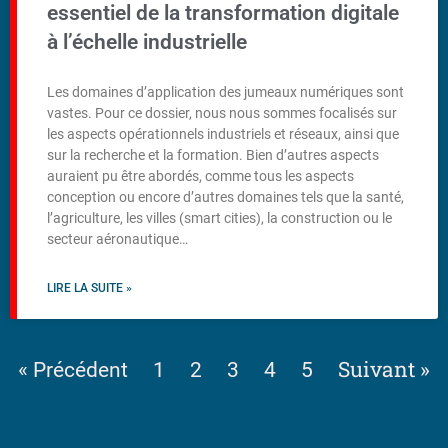
essentiel de la transformation digitale
à l’échelle industrielle
Les domaines d’application des jumeaux numériques sont
vastes. Pour ce dossier, nous nous sommes focalisés sur
les aspects opérationnels industriels et réseaux, ainsi que
sur la recherche et la formation. Bien d’autres aspects
auraient pu être abordés, comme tous les aspects
conception ou encore d’autres domaines tels que la santé,
l’agriculture, les villes (smart cities), la construction ou le
secteur aéronautique…
LIRE LA SUITE »
Suivant »
« Précédent
1
2
3
4
5