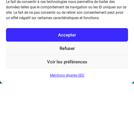
Le fait de consentir à ces technologies nous permettra de traiter des
données telles que le comportement de navigation ou les ID uniques sur ce
site. Le fait de ne pas consentir ou de retirer son consentement peut avoir
un effet négatif sur certaines caractéristiques et fonctions.
Voir tous les partenaires
Accepter
Refuser
Voir les préférences
Mentions légales-SEE
Société de l’Electricité, de l’Electronique et des Technologies
de l’Information et de la Communication
17 rue de l’Amiral Hamelin
75116 Paris
Métro : « Boissière » Ligne 6 et « Iéna » Ligne 9