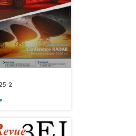
25-2
E »