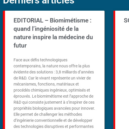
Derniers articles
EDITORIAL – Biomimétisme :
S
quand l’ingéniosité de la
nature inspire la médecine du
futur
Face aux défis technologiques
contemporains, la nature nous offre la plus
évidente des solutions : 3,8 milliards d’années
de R&D. Car le vivant représente un vivier de
mécanismes, fonctions, matériaux et
procédés chimiques ingénieux, optimisés et
éprouvés. Le biomimétisme est l’approche de
R&D qui consiste justement à s’inspirer de ces
propriétés biologiques avancées pour innover.
Elle permet de challenger les méthodes
d’ingénierie conventionnelle et de développer
des technologies disruptives et performantes