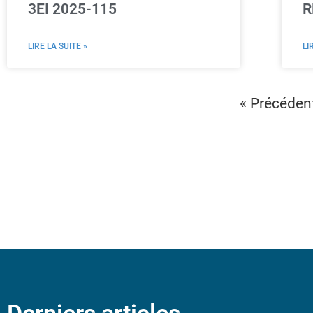
3EI 2025-115
R
LIRE LA SUITE »
LI
« Précéden