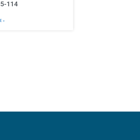
25-114
E »