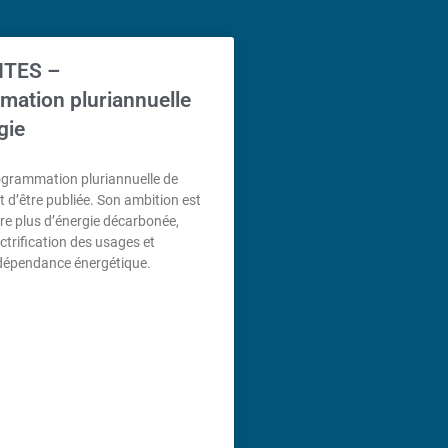
ITES –
ation pluriannuelle
gie
ogrammation pluriannuelle de
nt d’être publiée. Son ambition est
uire plus d’énergie décarbonée,
ectrification des usages et
ndépendance énergétique.