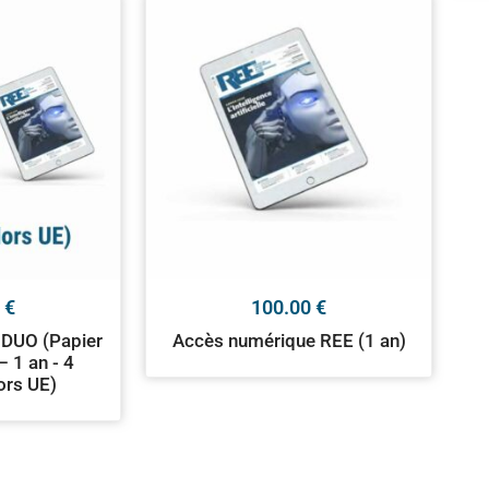
0
€
100.00
€
DUO (Papier
Accès numérique REE (1 an)
 1 an - 4
ors UE)