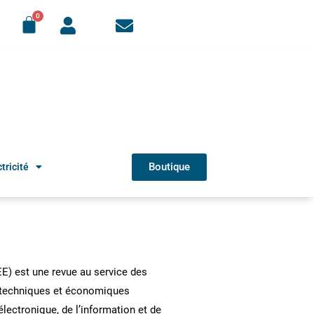
Boutique
tricité
REE) est une revue au service des
s techniques et économiques
’électronique, de l’information et de