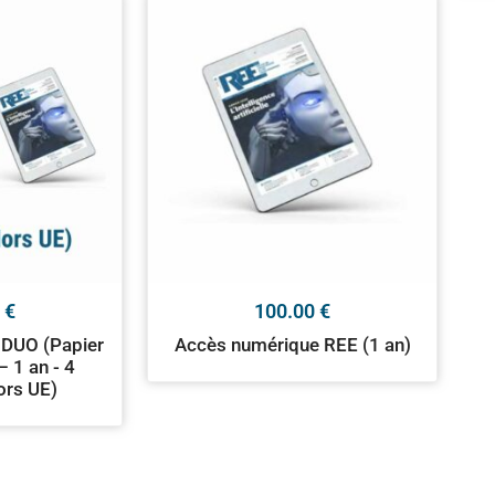
0
€
100.00
€
DUO (Papier
Accès numérique REE (1 an)
 1 an - 4
ors UE)