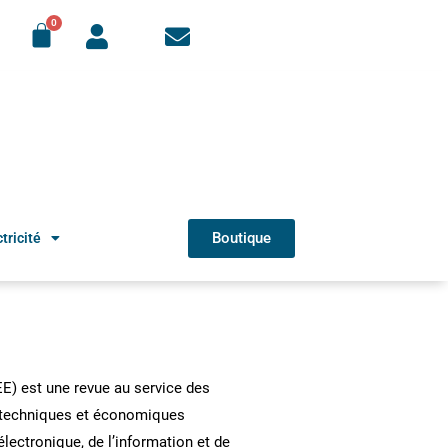
Boutique
tricité
REE) est une revue au service des
s techniques et économiques
’électronique, de l’information et de