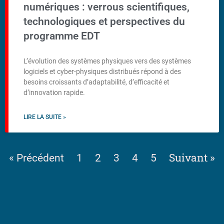
numériques : verrous scientifiques,
technologiques et perspectives du
programme EDT
L’évolution des systèmes physiques vers des systèmes
logiciels et cyber-physiques distribués répond à des
besoins croissants d’adaptabilité, d’efficacité et
d’innovation rapide.
LIRE LA SUITE »
Suivant »
« Précédent
1
2
3
4
5