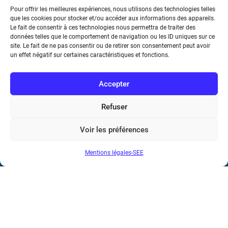
Pour offrir les meilleures expériences, nous utilisons des technologies telles
que les cookies pour stocker et/ou accéder aux informations des appareils.
Le fait de consentir à ces technologies nous permettra de traiter des
données telles que le comportement de navigation ou les ID uniques sur ce
site. Le fait de ne pas consentir ou de retirer son consentement peut avoir
un effet négatif sur certaines caractéristiques et fonctions.
Société de l’Electricité, de l’Electronique et des Technologies
Accepter
de l’Information et de la Communication
Refuser
17 rue de l’Amiral Hamelin
75116 Paris
Voir les préférences
Métro : « Boissière » Ligne 6 et « Iéna » Ligne 9
Mentions légales-SEE
Téléphone : (+33) 1 56 90 37 17
N° de SIREN : 785 393 232, Code APE : 9412Z TVA intra-
communautaire : FR44 785 393 232
Bicentenaire des découvertes d’André-