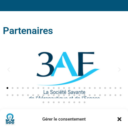
Partenaires
Voir tous les partenaires
Gérer le consentement