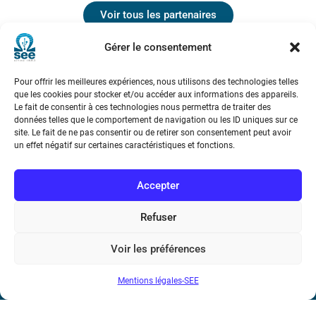
Voir tous les partenaires
Gérer le consentement
Pour offrir les meilleures expériences, nous utilisons des technologies telles
que les cookies pour stocker et/ou accéder aux informations des appareils.
Le fait de consentir à ces technologies nous permettra de traiter des
données telles que le comportement de navigation ou les ID uniques sur ce
site. Le fait de ne pas consentir ou de retirer son consentement peut avoir
un effet négatif sur certaines caractéristiques et fonctions.
Société de l’Electricité, de l’Electronique et des Technologies
de l’Information et de la Communication
Accepter
17 rue de l’Amiral Hamelin
75116 Paris
Refuser
Métro : « Boissière » Ligne 6 et « Iéna » Ligne 9
Voir les préférences
Téléphone : (+33) 1 56 90 37 17
Mentions légales-SEE
N° de SIREN : 785 393 232, Code APE : 9412Z TVA intra-