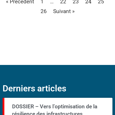
…
24
« Précédent
1
22
23
25
26
Suivant »
Derniers articles
DOSSIER – Vers l’optimisation de la
résilience des infrastructures