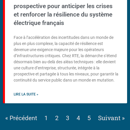
prospective pour anticiper les crises
et renforcer la résilience du système
électrique français
Face à l’accélération des incertitudes dans un monde de
plus en plus complexe, la capacité de résilience est
devenue une exigence majeure pour les opérateurs
d’infrastructures critiques. Chez RTE, la démarche s’étend
désormais bien au-delà des aléas techniques : elle devient
une culture d’entreprise, structurée, intégrée à la
prospective et partagée à tous les niveaux, pour garantir la
continuité du service public dans un monde en mutation.
LIRE LA SUITE »
Suivant »
« Précédent
1
2
3
4
5