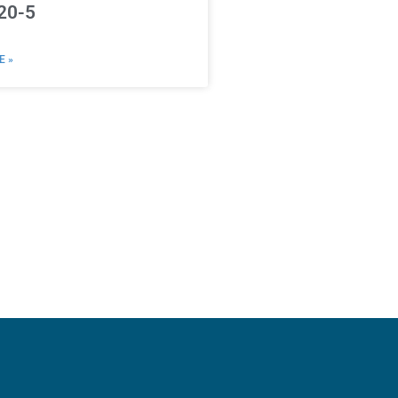
20-5
E »