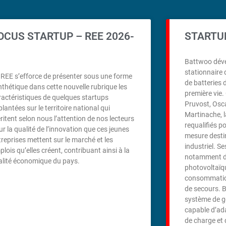
OCUS STARTUP – REE 2026-
STARTUP
Battwoo déve
stationnaire 
 REE s’efforce de présenter sous une forme
de batteries d
nthétique dans cette nouvelle rubrique les
première vie.
ractéristiques de quelques startups
Pruvost, Osc
lantées sur le territoire national qui
Martinache, l
ritent selon nous l’attention de nos lecteurs
requalifiés p
ur la qualité de l’innovation que ces jeunes
mesure desti
treprises mettent sur le marché et les
industriel. S
lois qu’elles créent, contribuant ainsi à la
notamment d
talité économique du pays.
photovoltaïqu
consommation
de secours. 
système de ge
capable d’ada
de charge et 