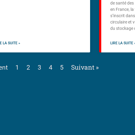
de santé des 
en France, la
s’inscrit da
circulaire et
du stockage d
E LA SUITE »
LIRE LA SUITE 
Suivant »
ent
1
2
3
4
5