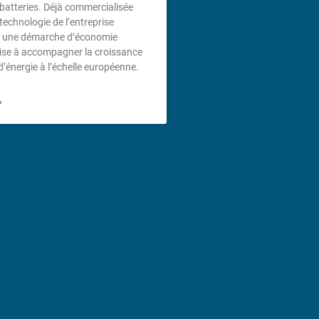
batteries. Déjà commercialisée
 technologie de l’entreprise
ns une démarche d’économie
 vise à accompagner la croissance
’énergie à l’échelle européenne.
»