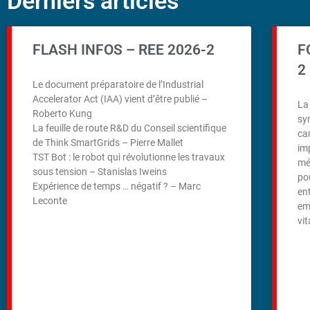
Derniers articles
FLASH INFOS – REE 2026-2
F
2
Le document préparatoire de l’Industrial
Accelerator Act (IAA) vient d’être publié –
La
Roberto Kung
sy
La feuille de route R&D du Conseil scientifique
ca
de Think SmartGrids – Pierre Mallet
imp
TST Bot : le robot qui révolutionne les travaux
mé
sous tension – Stanislas Iweins
po
Expérience de temps … négatif ? – Marc
en
Leconte
emp
vi