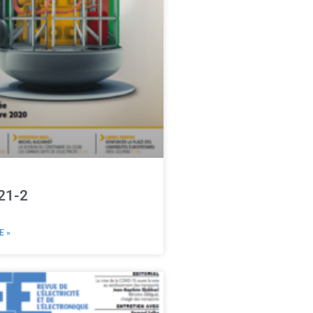
21-2
E »