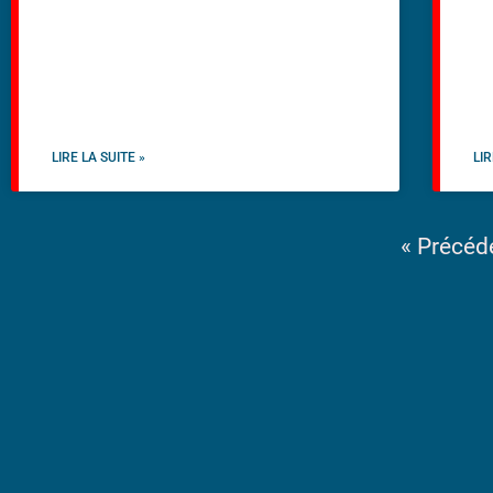
LIRE LA SUITE »
LIR
« Précéd