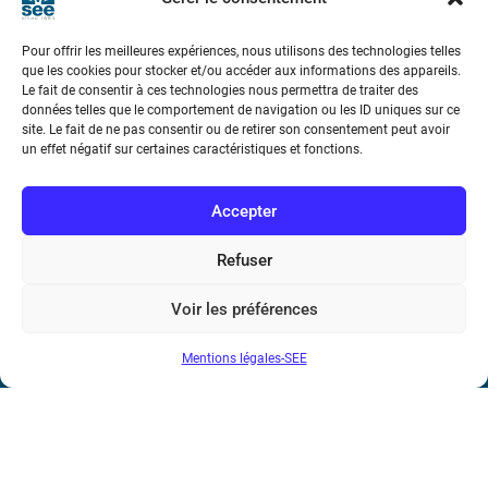
Pour offrir les meilleures expériences, nous utilisons des technologies telles
Voir tous les partenaires
que les cookies pour stocker et/ou accéder aux informations des appareils.
Le fait de consentir à ces technologies nous permettra de traiter des
données telles que le comportement de navigation ou les ID uniques sur ce
site. Le fait de ne pas consentir ou de retirer son consentement peut avoir
un effet négatif sur certaines caractéristiques et fonctions.
Accepter
Refuser
Société de l’Electricité, de l’Electronique et des Technologies
de l’Information et de la Communication
Voir les préférences
17 rue de l’Amiral Hamelin
75116 Paris
Mentions légales-SEE
Métro : « Boissière » Ligne 6 et « Iéna » Ligne 9
Téléphone : (+33) 1 56 90 37 17